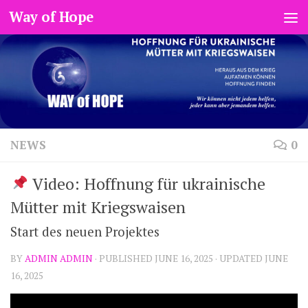
Way of Hope
Skip to content
NEWS
0
Video: Hoffnung für ukrainische
Mütter mit Kriegswaisen
Start des neuen Projektes
BY
ADMIN ADMIN
· PUBLISHED
JUNE 16, 2025
· UPDATED
JUNE
16, 2025