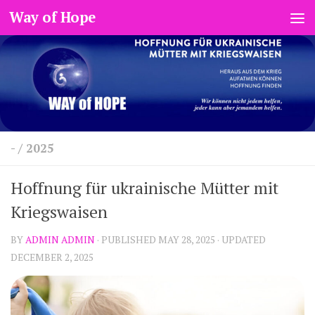
Way of Hope
Skip to content
-
/
2025
Hoffnung für ukrainische Mütter mit
Kriegswaisen
BY
ADMIN ADMIN
· PUBLISHED
MAY 28, 2025
· UPDATED
DECEMBER 2, 2025